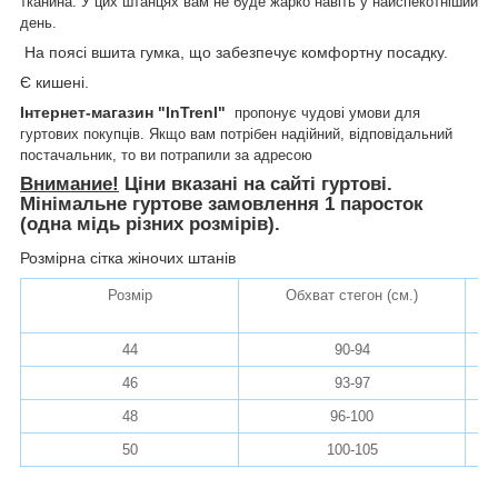
тканина. У цих штанцях вам не буде жарко навіть у найспекотніший
день.
На поясі вшита гумка, що забезпечує комфортну посадку.
Є кишені.
Інтернет-магазин "InTrenl"
пропонує чудові умови для
гуртових покупців. Якщо вам потрібен надійний, відповідальний
постачальник, то ви потрапили за адресою
Внимание!
Ціни вказані на сайті гуртові.
Мінімальне гуртове замовлення 1 паросток
(одна мідь різних розмірів).
Розмірна сітка жіночих штанів
Розмір
Обхват стегон (см.)
До
44
90-94
46
93-97
48
96-100
50
100-105