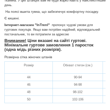
тканина. У цих штанцях вам не буде жарко навіть у найспекотніший
день.
На поясі вшита гумка, що забезпечує комфортну посадку.
Є кишені.
Інтернет-магазин "InTrenl"
пропонує чудові умови для
гуртових покупців. Якщо вам потрібен надійний, відповідальний
постачальник, то ви потрапили за адресою
Внимание!
Ціни вказані на сайті гуртові.
Мінімальне гуртове замовлення 1 паросток
(одна мідь різних розмірів).
Розмірна сітка жіночих штанів
Розмір
Обхват стегон (см.)
До
44
90-94
46
94-98
48
98-102
50
102-106