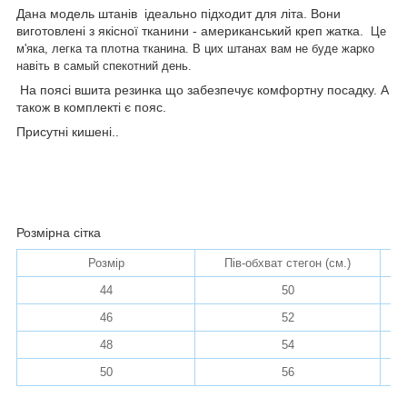
Дана модель штанів ідеально підходит для літа. Вони
виготовлені з якісної тканини - американський креп жатка.
Це
м'яка, легка та плотна тканина. В цих штанах вам не буде жарко
навіть в самый спекотний день.
На поясі вшита резинка що забезпечує комфортну посадку. А
також в комплекті є пояс.
Присутні кишені..
Розмірна сітка
Розмір
Пів-обхват стегон (см.)
По
44
50
46
52
48
54
50
56