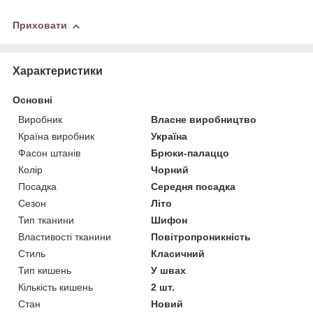
Приховати
Характеристики
Основні
Виробник
Власне виробництво
Країна виробник
Україна
Фасон штанів
Брюки-палаццо
Колір
Чорний
Посадка
Середня посадка
Сезон
Літо
Тип тканини
Шифон
Властивості тканини
Повітропроникність
Стиль
Класичний
Тип кишень
У швах
Кількість кишень
2 шт.
Стан
Новий