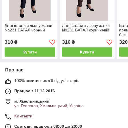
Літні штани з льону жатки
Літні штани з льону жатки
Бата
No231 БАТАЛ чорний
No231 БАТАЛ коричневій
прям
беж 
310
310
320
₴
₴
Купити
Купити
Про нас
100% позитивних з 6 відгуків за рік
Працює з 11.12.2016
м. Хмельницький
ул. Геологов, Хмельницький, Україна
Контакти
Сьогодні працює з 08:00 до 20:00