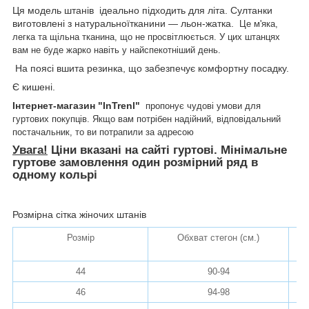
Ця модель штанів ідеально підходить для літа. Султанки
виготовлені з натуральноїтканини — льон-жатка.
Це м'яка,
легка та щільна тканина, що не просвітлюється. У цих штанцях
вам не буде жарко навіть у найспекотніший день.
На поясі вшита резинка, що забезпечує комфортну посадку.
Є кишені.
Інтернет-магазин "InTrenl"
пропонує чудові умови для
гуртових покупців. Якщо вам потрібен надійний, відповідальний
постачальник, то ви потрапили за адресою
Увага!
Ціни вказані на сайті гуртові. Мінімальне
гуртове замовлення один розмірний ряд в
одному кольрі
Розмірна сітка жіночих штанів
Розмір
Обхват стегон (см.)
До
44
90-94
46
94-98