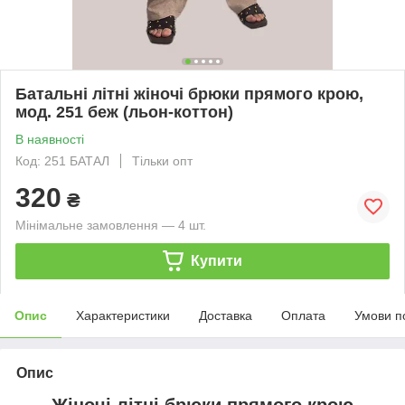
Батальні літні жіночі брюки прямого крою,
мод. 251 беж (льон-коттон)
В наявності
Код: 251 БАТАЛ
Тільки опт
320
₴
Мінімальне замовлення — 4 шт.
Купити
Опис
Характеристики
Доставка
Оплата
Умови п
Опис
Жіночі літні брюки прямого крою