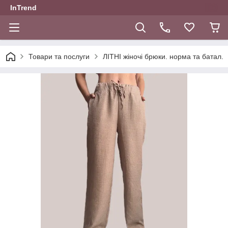
InTrend
Товари та послуги
ЛІТНІ жіночі брюки. норма та батал.