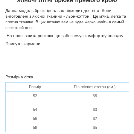
Данна модель брюк ідеально підходит для літа. Вони
виготовлені з якісної тканини - льон-коттон.
Це м'яка, легка та
плотна тканина. В цих штанах вам не буде жарко навіть в самый
спекотний день.
На поясі вшита резинка що забезпечує комфортну посадку.
Присутні кармани.
Розмірна сітка
Розмір
Пів-обхват стегон (см.)
По
52
58
54
60
56
62
58
65