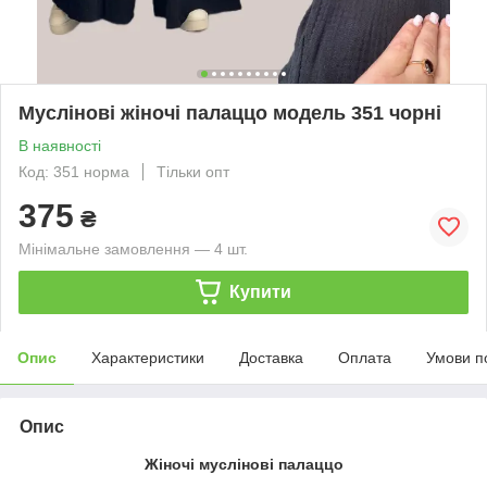
Муслінові жіночі палаццо модель 351 чорні
В наявності
Код: 351 норма
Тільки опт
375
₴
Мінімальне замовлення — 4 шт.
Купити
Опис
Характеристики
Доставка
Оплата
Умови п
Опис
Жіночі муслінові палаццо