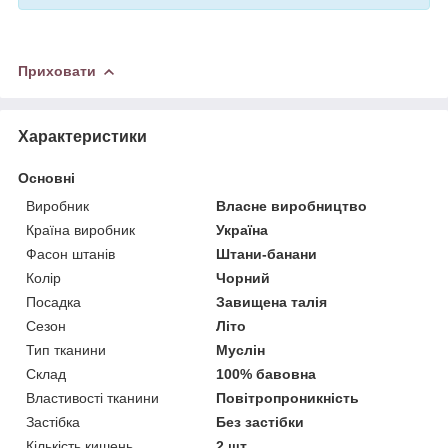
Приховати
Характеристики
Основні
Виробник
Власне виробництво
Країна виробник
Україна
Фасон штанів
Штани-банани
Колір
Чорний
Посадка
Завищена талія
Сезон
Літо
Тип тканини
Муслін
Склад
100% бавовна
Властивості тканини
Повітропроникність
Застібка
Без застібки
Кількість кишень
2 шт.