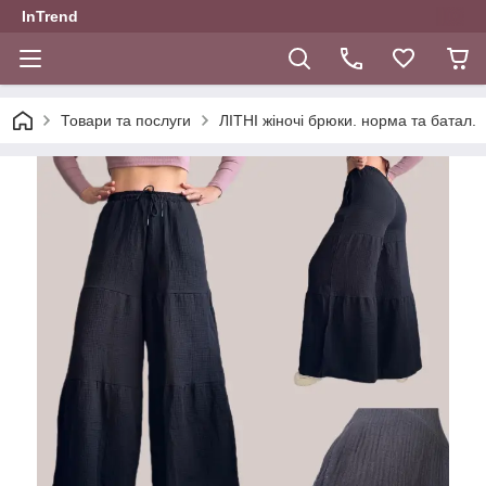
InTrend
Товари та послуги
ЛІТНІ жіночі брюки. норма та батал.