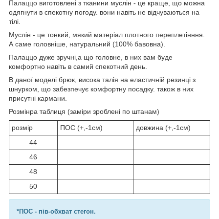
Палаццо виготовлені з тканини муслін - це краще, що можна
одягнути в спекотну погоду. вони навіть не відчуваються на
тілі.
Муслін - це тонкий, мякий матеріал плотного переплетінння.
А саме головніше, натуральний (100% бавовна).
Палаццо дуже зручні,а що головне, в них вам буде
комфортно навіть в самий спекотний день.
В даної моделі брюк, висока талія на еластичній резинці з
шнурком, що забезпечує комфортну посадку. також в них
присутні кармани.
Розмінра таблиця (заміри зроблені по штанам)
розмір
ПОС (+,-1см)
довжина (+,-1см)
44
46
48
50
*ПОС - пів-обхват стегон.