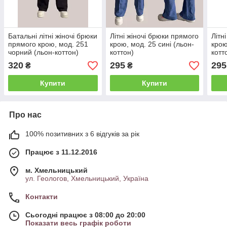
Батальні літні жіночі брюки
Літні жіночі брюки прямого
Літн
прямого крою, мод. 251
крою, мод. 25 сині (льон-
крою
чорний (льон-коттон)
коттон)
котт
320
295
295
₴
₴
Купити
Купити
Про нас
100% позитивних з 6 відгуків за рік
Працює з 11.12.2016
м. Хмельницький
ул. Геологов, Хмельницький, Україна
Контакти
Сьогодні працює з 08:00 до 20:00
Показати весь графік роботи