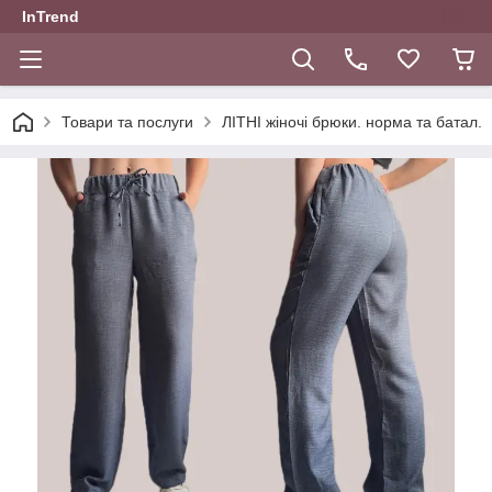
InTrend
Товари та послуги
ЛІТНІ жіночі брюки. норма та батал.