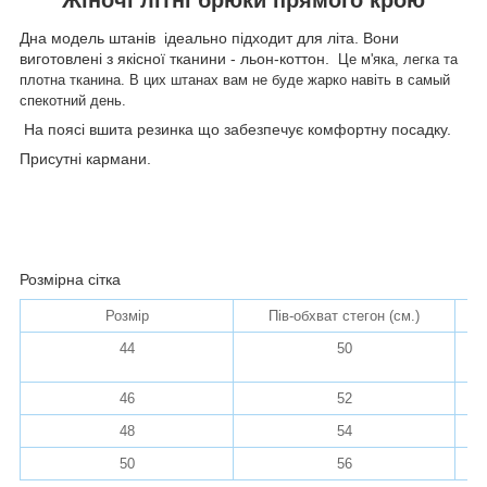
Дна модель штанів ідеально підходит для літа. Вони
виготовлені з якісної тканини - льон-коттон.
Це м'яка, легка та
плотна тканина. В цих штанах вам не буде жарко навіть в самый
спекотний день.
На поясі вшита резинка що забезпечує комфортну посадку.
Присутні кармани.
Розмірна сітка
Розмір
Пів-обхват стегон (см.)
По
44
50
46
52
48
54
50
56