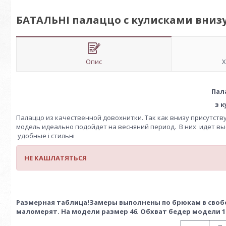
БАТАЛЬНІ палаццо с кулисками внизу
Опис
Х
Пал
з 
Палаццо из качественной довохнитки. Так как внизу присутству
модель идеально подойдет на весняний период. В них идет вы
удобные і стильні
НЕ КАШЛАТЯТЬСЯ
Размерная таблица!Замеры выполнены по брюкам в свобо
маломерят. На модели размер 46. Обхват бедер модели 100