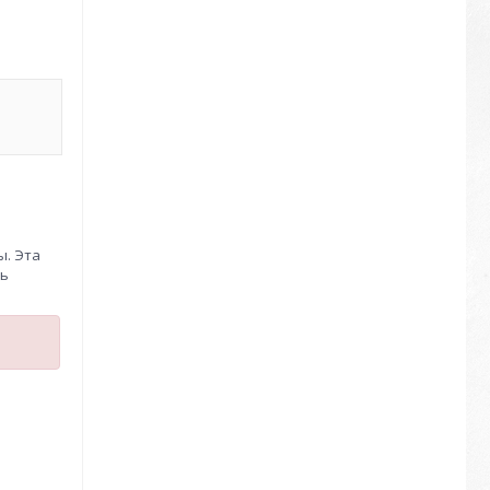
ы. Эта
нь