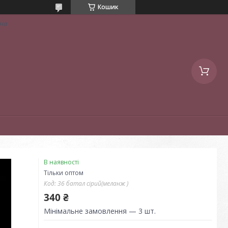
Кошик
їна
В наявності
Тільки оптом
Код:
36 батал сірий(меланж )
340 ₴
Мінімальне замовлення — 3 шт.