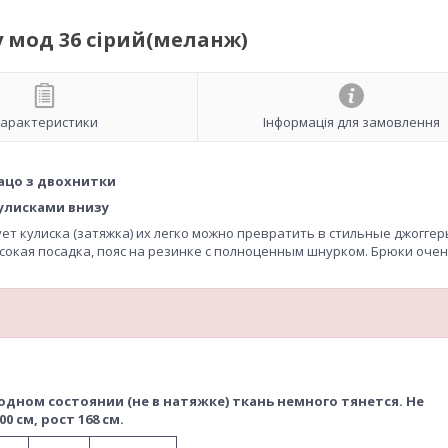
 мод 36 сірий(меланж)
арактеристики
Інформація для замовлення
ацо з двохнитки
кулисками внизу
ет кулиска (затяжка) их легко можно превратить в стильные джоггер
сокая посадка, пояс на резинке с полноценным шнурком. Брюки оче
дном состоянии (не в натяжке) ткань немного тянется. Не
 см, рост 168 см.