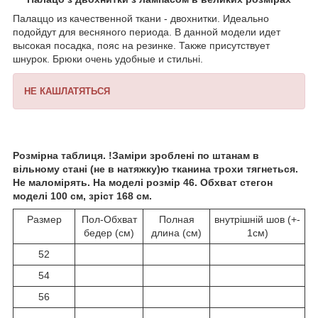
Палаццо из качественной ткани - двохнитки. Идеально
подойдут для весняного периода. В данной модели идет
высокая посадка, пояс на резинке. Также присутствует
шнурок. Брюки очень удобные и стильні.
НЕ КАШЛАТЯТЬСЯ
Розмірна таблиця. !Заміри зроблені по штанам в
вільному стані (не в натяжку)ю тканина трохи тягнеться.
Не маломірять. На моделі розмір 46. Обхват стегон
моделі 100 см, зріст 168 см.
Размер
Пол-Обхват
Полная
внутрішній шов (+-
бедер (см)
длина (см)
1см)
52
54
56