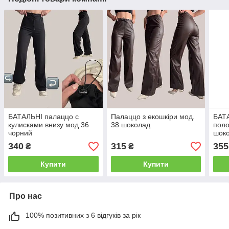
БАТАЛЬНІ палаццо с
Палаццо з екошкіри мод.
БАТА
кулисками внизу мод 36
38 шоколад
поло
чорний
шок
340
315
355
₴
₴
Купити
Купити
Про нас
100% позитивних з 6 відгуків за рік