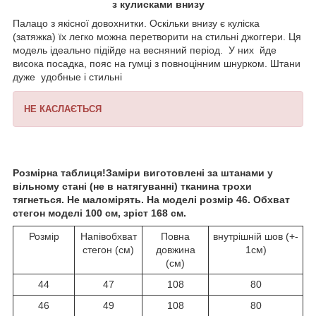
з кулисками внизу
Палацо з якісної довохнитки. Оскільки внизу є куліска
(затяжка) їх легко можна перетворити на стильні джоггери. Ця
модель ідеально підійде на весняний період. У них йде
висока посадка, пояс на гумці з повноцінним шнурком. Штани
дуже удобные і стильні
НЕ КАСЛАЄТЬСЯ
Розмірна таблиця!Заміри виготовлені за штанами у
вільному стані (не в натягуванні) тканина трохи
тягнеться. Не маломірять. На моделі розмір 46. Обхват
стегон моделі 100 см, зріст 168 см.
Розмір
Напівобхват
Повна
внутрішній шов (+-
стегон (см)
довжина
1см)
(см)
44
47
108
80
46
49
108
80