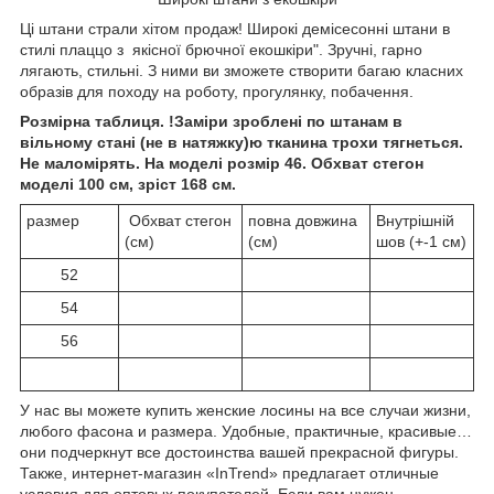
Ці штани страли хітом продаж! Широкі демісесонні штани в
стилі плаццо з якісної брючної екошкіри". Зручні, гарно
лягають, стильні. З ними ви зможете створити багаю класних
образів для походу на роботу, прогулянку, побачення.
Розмірна таблиця. !Заміри зроблені по штанам в
вільному стані (не в натяжку)ю тканина трохи тягнеться.
Не маломірять. На моделі розмір 46. Обхват стегон
моделі 100 см, зріст 168 см.
размер
Обхват стегон
повна довжина
Внутрішній
(см)
(см)
шов (+-1 см)
52
54
56
У нас вы можете купить женские лосины на все случаи жизни,
любого фасона и размера. Удобные, практичные, красивые…
они подчеркнут все достоинства вашей прекрасной фигуры.
Также, интернет-магазин «InTrend» предлагает отличные
условия для оптовых покупателей. Если вам нужен