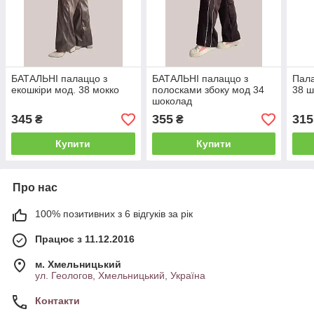
БАТАЛЬНІ палаццо з
БАТАЛЬНІ палаццо з
Пала
екошкіри мод. 38 мокко
полосками збоку мод 34
38 
шоколад
345
355
315
₴
₴
Купити
Купити
Про нас
100% позитивних з 6 відгуків за рік
Працює з 11.12.2016
м. Хмельницький
ул. Геологов, Хмельницький, Україна
Контакти