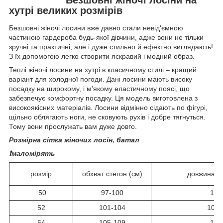
хутрі великих розмірів
Безшовні жіночі лосини вже давно стали невід'ємною
частиною гардероба будь-якої дівчини, адже вони не тільки
зручні та практичні, але і дуже стильно й ефектно виглядають!
З їх допомогою легко створити яскравий і модний образ.
Теплі жіночі лосини на хутрі в класичному стилі – кращий
варіант для холодної погоди. Дані лосини мають високу
посадку на широкому, і м'якому еластичному поясі, що
забезпечує комфортну посадку. Ця модель виготовлена з
високоякісних матеріалів. Лосини відмінно сідають по фігурі,
щільно облягають ноги, не сковують рухів і добре тягнуться.
Тому вони прослужать вам дуже довго.
Розмірна сітка жіночих лосін, батал
❗️маломірять
розмір
обхват стегон (см)
довжина (+
50
97-100
101
52
101-104
101,
54
105-109
102