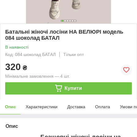
Батальні жіночі лосіни НА ВЕЛЮРІ модель
084 шоколад БАТАЛ
В наявності
Код: 084 шоколад БАТАЛ
Тільки опт
320
₴
Мінімальне замовлення — 4 шт.
Купити
Опис
Характеристики
Доставка
Оплата
Умови п
Опис
Безшовні жіночі лосіни на