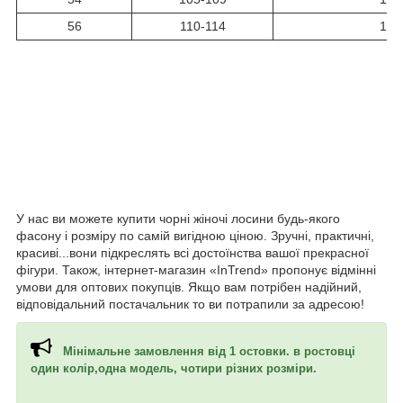
56
110-114
103
У нас ви можете купити чорні жіночі лосини будь-якого
фасону і розміру по самій вигідною ціною. Зручні, практичні,
красиві...вони підкреслять всі достоїнства вашої прекрасної
фігури. Також, інтернет-магазин «InTrend» пропонує відмінні
умови для оптових покупців. Якщо вам потрібен надійний,
відповідальний постачальник то ви потрапили за адресою!
Мінімальне замовлення від 1 остовки. в ростовці
один колір,одна модель, чотири різних розміри.