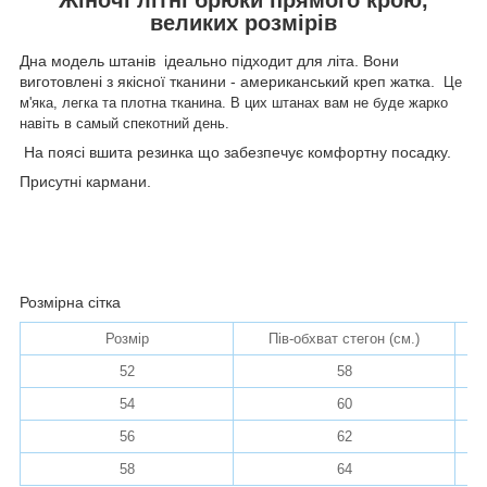
великих розмірів
Дна модель штанів ідеально підходит для літа. Вони
виготовлені з якісної тканини - американський креп жатка.
Це
м'яка, легка та плотна тканина. В цих штанах вам не буде жарко
навіть в самый спекотний день.
На поясі вшита резинка що забезпечує комфортну посадку.
Присутні кармани.
Розмірна сітка
Розмір
Пів-обхват стегон (см.)
По
52
58
54
60
56
62
58
64