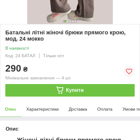
Батальні літні жіночі брюки прямого крою,
мод. 24 мокко
В наявності
Код: 24 БАТАЛ
Тільки опт
290
₴
Мінімальне замовлення — 4 шт.
Купити
Опис
Характеристики
Доставка
Оплата
Умови п
Опис
Жіночі літні брюки прямого крою,