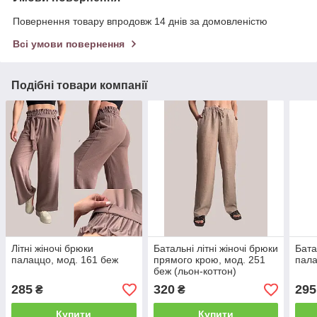
Повернення товару впродовж 14 днів за домовленістю
Всі умови повернення
Подібні товари компанії
Літні жіночі брюки
Батальні літні жіночі брюки
Бата
палаццо, мод. 161 беж
прямого крою, мод. 251
пала
беж (льон-коттон)
285
320
295
₴
₴
Купити
Купити