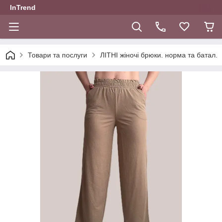
InTrend
Товари та послуги
ЛІТНІ жіночі брюки. норма та батал.