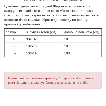
Ці штани страли хітом продаж! Широкі літні штани в стилі
плаццо виконані з якісної легкої та м'якої тканини - льон
(лакоста). Зручні, гарно лягають, стильні. З ними ви зможете
створити багто класних образів для походу на роботу,
прогулянку, побачення.
розмір
Обхват стегон (см)
довжина повністю (см)
48
98-102
107
50
102-106
107
52
106-110
108
Мінімальне замовлення гуртом від 1 паросток (4 шт. різних
розмірів одного кольору). Оптова ціна вказана на сайті.