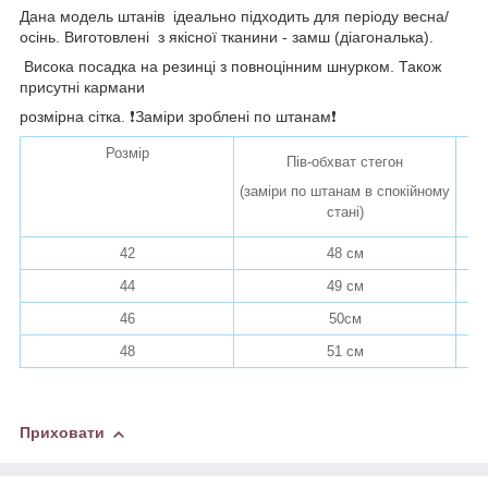
Дана модель штанів ідеально підходить для періоду весна/
осінь. Виготовлені з якісної тканини - замш (діагональка).
Висока посадка на резинці з повноцінним шнурком. Також
присутні кармани
розмірна сітка. ❗️Заміри зроблені по штанам❗️
Розмір
Пів-обхват стегон
(заміри по штанам в спокійному
стані)
42
48 см
44
49 см
46
50см
48
51 см
Приховати