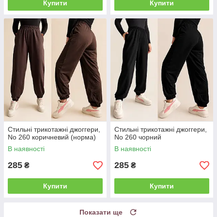
Купити
Купити
Стильні трикотажні джоггери,
Стильні трикотажні джоггери,
No 260 коричневий (норма)
No 260 чорний
В наявності
В наявності
285
285
₴
₴
Купити
Купити
Показати ще