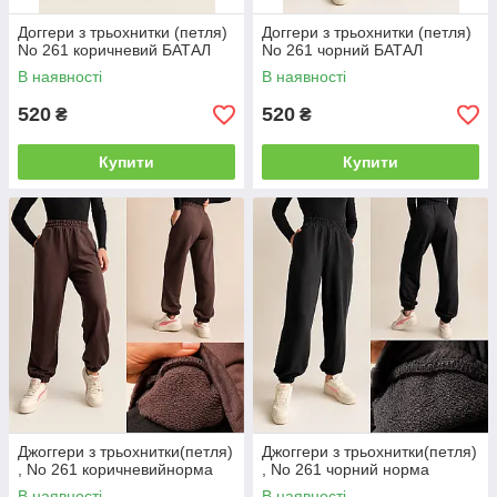
Доггери з трьохнитки (петля)
Доггери з трьохнитки (петля)
No 261 коричневий БАТАЛ
No 261 чорний БАТАЛ
В наявності
В наявності
520
520
₴
₴
Купити
Купити
Джоггери з трьохнитки(петля)
Джоггери з трьохнитки(петля)
, No 261 коричневийнорма
, No 261 чорний норма
В наявності
В наявності