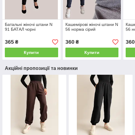
Батальні жіночі штани N
Кашемірові жіночі штани N
Каше
91 БАТАЛ чорні
56 норма сірий
56 н
365
360
360
₴
₴
Купити
Купити
Акційні пропозиції та новинки