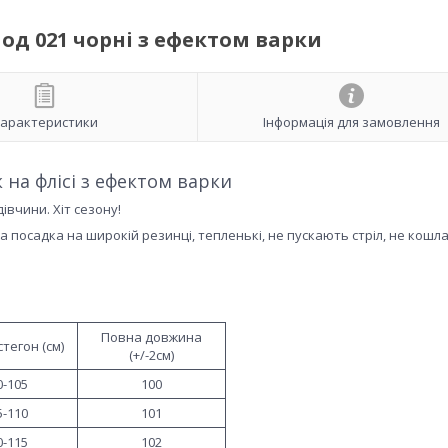
од 021 чорні з ефектом варки
арактеристики
Інформація для замовлення
 на флісі з ефектом варки
дівчини. Хіт сезону!
ка посадка на широкій резинці, тепленькі, не пускають стріл, не кошл
Повна довжина
тегон (см)
(+/-2см)
0-105
100
5-110
101
0-115
102