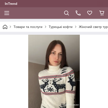
InTrend
Товари та послуги
Турецькі кофти
Жіночий светр тур