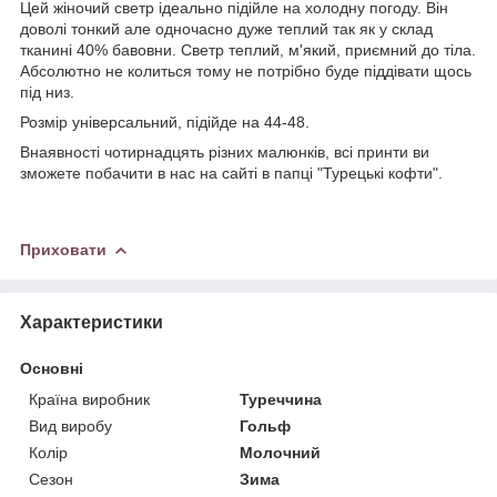
Цей жіночий светр ідеально підійле на холодну погоду. Він
доволі тонкий але одночасно дуже теплий так як у склад
тканині 40% бавовни. Светр теплий, м'який, приємний до тіла.
Абсолютно не колиться тому не потрібно буде піддівати щось
під низ.
Розмір універсальний, підійде на 44-48.
Внаявності чотирнадцять різних малюнків, всі принти ви
зможете побачити в нас на сайті в папці "Турецькі кофти".
Приховати
Характеристики
Основні
Країна виробник
Туреччина
Вид виробу
Гольф
Колір
Молочний
Сезон
Зима