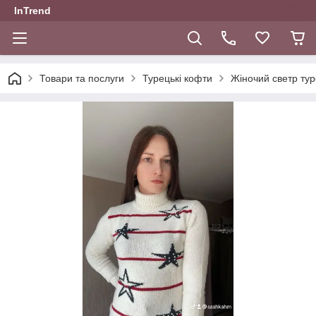
InTrend
Товари та послуги
Турецькі кофти
Жіночий светр тур