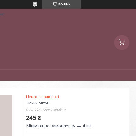
Кошик
їна
Немає в наявності
Тільки оптом
Код:
067 норма графіт
245 ₴
Мінімальне замовлення — 4 шт.