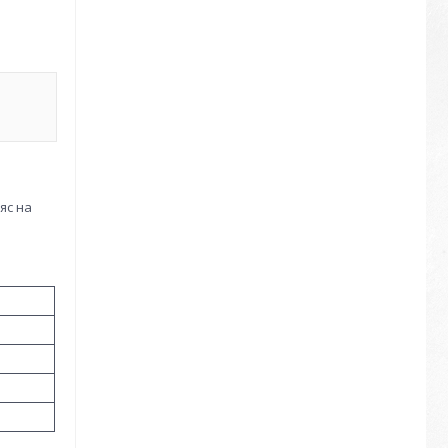
яс на