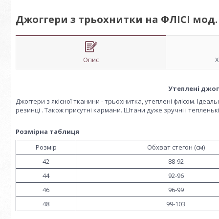
Джоггери з трьохнитки на ФЛІСІ мод. 
Опис
Х
Утеплені джог
Джоггери з якісної тканини - трьохнитка, утеплені флісом. Ідеаль
резинці . Також присутні кармани. Штани дуже зручні і тепленькі
Розмірна таблиця
Розмір
Обхват стегон (см)
42
88-92
44
92-96
46
96-99
48
99-103