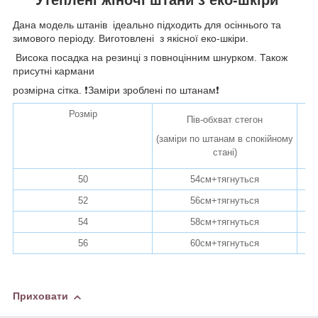
Дана модель штанів ідеально підходить для осіннього та
зимового періоду. Виготовлені з якісної еко-шкіри.
Висока посадка на резинці з повноцінним шнурком. Також
присутні кармани
розмірна сітка. ❗️Заміри зроблені по штанам❗️
Розмір
Пів-обхват стегон
(заміри по штанам в спокійному
стані)
50
54см+тягнуться
52
56см+тягнуться
54
58см+тягнуться
56
60см+тягнуться
Приховати