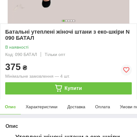
Батальні утеплені жіночі штани з еко-шкіри N
090 БАТАЛ
В наявності
Код: 090 БАТАЛ
Тільки опт
375
₴
Мінімальне замовлення — 4 шт.
Купити
Опис
Характеристики
Доставка
Оплата
Умови п
Опис
Утеплені жіночі штани з еко-шкіри