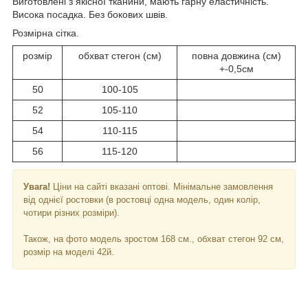
Виготовлені з якісної тканини, мають гарну еластичність.
Висока посадка. Без бокових швів.
Розмірна сітка.
розмір
обхват стегон (см)
повна довжина (см)
+-0,5см
50
100-105
52
105-110
54
110-115
56
115-120
Увага!
Ціни на сайті вказані оптові. Мінімальне замовлення
від однієї ростовки (в ростовці одна модель, один колір,
чотири різних розміри).
Також, на фото модель зростом 168 см., обхват стегон 92 см,
розмір на моделі 42й.