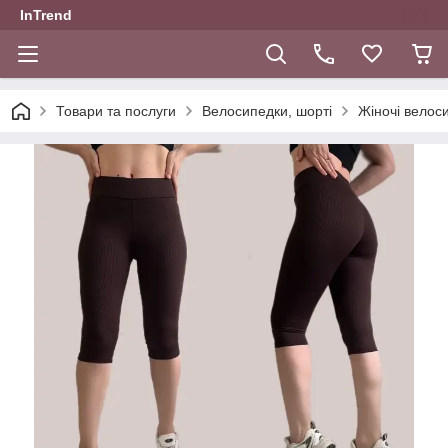
InTrend
Товари та послуги
Велосипедки, шорті
Жіночі велос