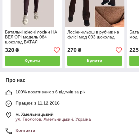
Батальні жіночі лосіни НА
Лосіни-кльош в рубчик на
Бата
ВЕЛЮРІ модель 084
флісі мод 093 шоколад
мод 
шоколад БАТАЛ
320
270
225
₴
₴
Купити
Купити
Про нас
100% позитивних з 6 відгуків за рік
Працює з 11.12.2016
м. Хмельницький
ул. Геологов, Хмельницький, Україна
Контакти