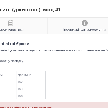
ині (джинсові). мод 41
арактеристики
Інформація для замовлення
чі літні брюки
трейч. Це щільна і в одночас легка тканина тому в цих штанах вас не 
фортну посвдку.
см)
Довжина
102
103
104
 три розміри в одному кольорі.