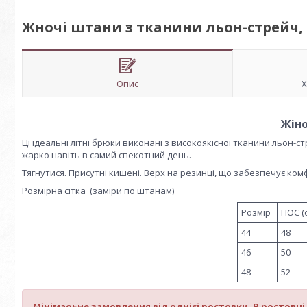
Жночі штани з тканини льон-стрейч, с
Опис
Х
Жіно
Ці ідеальні літні брюки виконані з високоякісної тканини льон-с
жарко навіть в самий спекотний день.
Тягнутися. Присутні кишені. Верх на резинці, що забезпечує ком
Розмірна сітка (заміри по штанам)
Розмір
ПОС (
44
48
46
50
48
52
Мінімаоьне замовлення від однієї ростовки. В ростовці