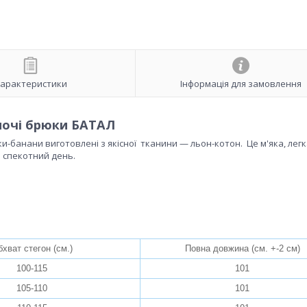
арактеристики
Інформація для замовлення
іночі брюки БАТАЛ
ки-банани виготовлені з якісної тканини — льон-котон.
Це м'яка, легк
й спекотний день.
хват стегон (см.)
Повна довжина (см. +-2 см)
100-115
101
105-110
101