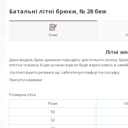
Батальні літні брюки, № 28 беж
Опис
Х
Літні ж
Дана модель брюк ідеально підходить для літнього сезону. Брю
плотна тканина. В цих штанах вам не буде жарко навіть в сами
На поясі вшита резинка що забезпечує комфортну посадку.
Присутні кармани
Розмірна сітка
Розмі
Об
50
52