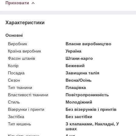
Приховати
Характеристики
Основні
Виробник
Власне виробництво
Країна виробник
Україна
Фасон штанів
Штани-карго
Колір
Бежевий
Посадка
Завищена талія
Сезон
Весна/Осінь
Тип тканини
Плащівка
Властивості тканини
Повітропроникність
Стиль
Молодіжний
Візерунки і принти
Без візерунків і принтів
Застібка
Без застібки
Тип кишень
З клапанами, Накладні, У
швах
Кількість кишень
4 шт.