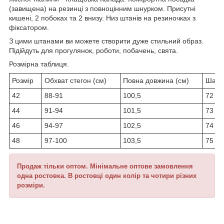
(завищена) на резинці з повноцінним шнурком. Присутні
кишені, 2 побоках та 2 внизу. Низ штанів на резиночках з
фіксатором.
З цими штанами ви можете створити дуже стильний образ.
Підійдуть для прогулянок, роботи, побачень, свята.
Розмірна таблиця.
Розмір
Обхват стегон (см)
Повна довжина (см)
Шагов
42
88-91
100,5
72
44
91-94
101,5
73
46
94-97
102,5
74
48
97-100
103,5
75
Продаж тільки оптом. Мінімальне оптове замовлення
одна ростовка. В ростовці один колір та чотири різних
розміри.