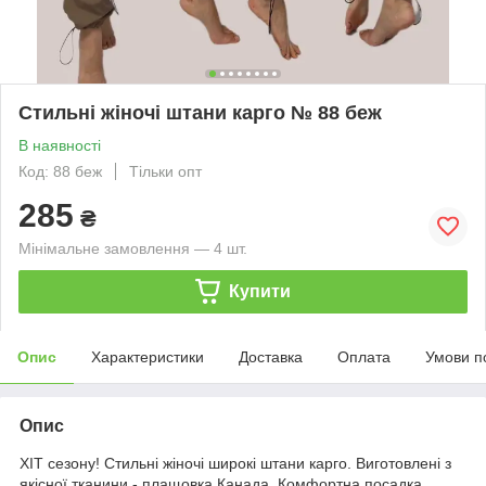
Стильні жіночі штани карго № 88 беж
В наявності
Код: 88 беж
Тільки опт
285
₴
Мінімальне замовлення — 4 шт.
Купити
Опис
Характеристики
Доставка
Оплата
Умови п
Опис
ХІТ сезону! Стильні жіночі широкі штани карго. Виготовлені з
якісної тканини - плащовка Канада. Комфортна посадка