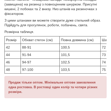
(завищена) на резинці з повноцінним шнурком. Присутні
кишені, 2 побоках та 2 внизу. Низ штанів на резиночках з
фіксатором.
З цими штанами ви можете створити дуже стильний образ.
Підійдуть для прогулянок, роботи, побачень, свята.
Розмірна таблиця.
Розмір
Обхват стегон (см)
Повна довжина (см)
Шагов
42
88-91
100,5
72
44
91-94
101,5
73
46
94-97
102,5
74
48
97-100
103,5
75
Продаж тільки оптом. Мінімальне оптове замовлення
одна ростовка. В ростовці один колір та чотири різних
розміри.