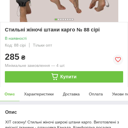
Стильні жіночі штани карго № 88 сірі
В наявності
Код: 88 сірі
Тільки опт
285
₴
Мінімальне замовлення — 4 шт.
Купити
Опис
Характеристики
Доставка
Оплата
Умови п
Опис
ХІТ сезону! Стильні жіночі широкі штани карго. Виготовлені з
якісної тканини - плащовка Канада. Комфортна посадка