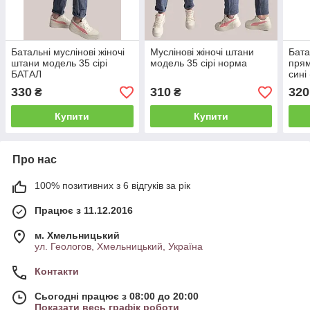
Батальні муслінові жіночі
Муслінові жіночі штани
Бата
штани модель 35 сірі
модель 35 сірі норма
прям
БАТАЛ
сині
330
310
320
₴
₴
Купити
Купити
Про нас
100% позитивних з 6 відгуків за рік
Працює з 11.12.2016
м. Хмельницький
ул. Геологов, Хмельницький, Україна
Контакти
Сьогодні працює з 08:00 до 20:00
Показати весь графік роботи