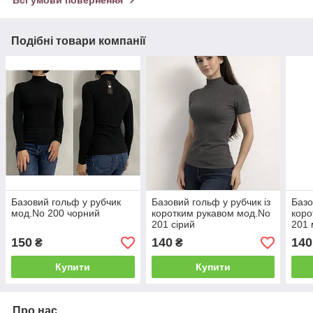
Подібні товари компанії
Базовий гольф у рубчик
Базовий гольф у рубчик із
Базо
мод.No 200 чорний
коротким рукавом мод.No
коро
201 сірий
201 
150
140
140
₴
₴
Купити
Купити
Про нас