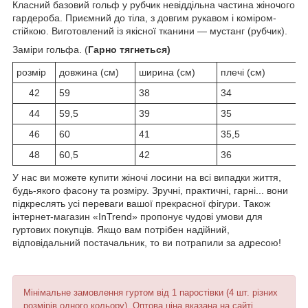
Класний базовий гольф у рубчик невіддільна частина жіночого
гардероба. Приємний до тіла, з довгим рукавом і коміром-
стійкою. Виготовлений із якісної тканини — мустанг (рубчик).
Заміри гольфа. (
Гарно тягнеться)
розмір
довжина (см)
ширина (см)
плечі (см)
42
59
38
34
44
59,5
39
35
46
60
41
35,5
48
60,5
42
36
У нас ви можете купити жіночі лосини на всі випадки життя,
будь-якого фасону та розміру. Зручні, практичні, гарні... вони
підкреслять усі переваги вашої прекрасної фігури. Також
інтернет-магазин «InTrend» пропонує чудові умови для
гуртових покупців. Якщо вам потрібен надійний,
відповідальний постачальник, то ви потрапили за адресою!
Мінімальне замовлення гуртом від 1 паростівки (4 шт. різних
розмірів одного кольору). Оптова ціна вказана на сайті.