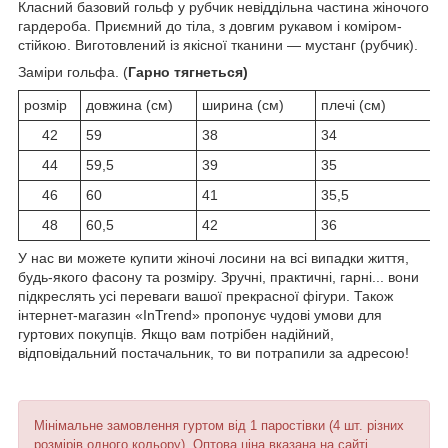
Класний базовий гольф у рубчик невіддільна частина жіночого
гардероба. Приємний до тіла, з довгим рукавом і коміром-
стійкою. Виготовлений із якісної тканини — мустанг (рубчик).
Заміри гольфа. (
Гарно тягнеться)
розмір
довжина (см)
ширина (см)
плечі (см)
42
59
38
34
44
59,5
39
35
46
60
41
35,5
48
60,5
42
36
У нас ви можете купити жіночі лосини на всі випадки життя,
будь-якого фасону та розміру. Зручні, практичні, гарні... вони
підкреслять усі переваги вашої прекрасної фігури. Також
інтернет-магазин «InTrend» пропонує чудові умови для
гуртових покупців. Якщо вам потрібен надійний,
відповідальний постачальник, то ви потрапили за адресою!
Мінімальне замовлення гуртом від 1 паростівки (4 шт. різних
розмірів одного кольору). Оптова ціна вказана на сайті.