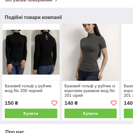
Подібні товари компанії
Базовий гольф у рубчик
Базовий гольф у рубчик із
Базо
мод.No 200 чорний
коротким рукавом мод.No
коро
201 сірий
201 
150
140
140
₴
₴
Купити
Купити
Про нас