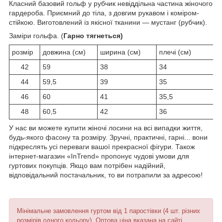
Класний базовий гольф у рубчик невіддільна частина жіночого
гардероба. Приємний до тіла, з довгим рукавом і коміром-
стійкою. Виготовлений із якісної тканини — мустанг (рубчик).
Заміри гольфа. (
Гарно тягнеться)
розмір
довжина (см)
ширина (см)
плечі (см)
42
59
38
34
44
59,5
39
35
46
60
41
35,5
48
60,5
42
36
У нас ви можете купити жіночі лосини на всі випадки життя,
будь-якого фасону та розміру. Зручні, практичні, гарні... вони
підкреслять усі переваги вашої прекрасної фігури. Також
інтернет-магазин «InTrend» пропонує чудові умови для
гуртових покупців. Якщо вам потрібен надійний,
відповідальний постачальник, то ви потрапили за адресою!
Мінімальне замовлення гуртом від 1 паростівки (4 шт. різних
розмірів одного кольору). Оптова ціна вказана на сайті.