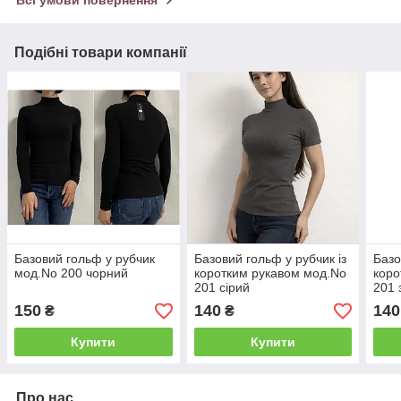
Подібні товари компанії
Базовий гольф у рубчик
Базовий гольф у рубчик із
Базо
мод.No 200 чорний
коротким рукавом мод.No
коро
201 сірий
201 
150
140
140
₴
₴
Купити
Купити
Про нас