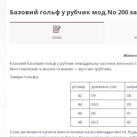
Базовий гольф у рубчик мод.No 200 
Опис
Х
Жіноч
Класний базовий гольф у рубчик невіддільна частина жіночого г
Виготовлений із якісної тканини — мустанг (рубчик).
Заміри гольфа.
розмір
довжина (см)
шири
42
59
38
44
59,5
39
46
60
41
48
60,5
42
У нас ви можете купити жіночі лосини на всі випадки життя, будь-я