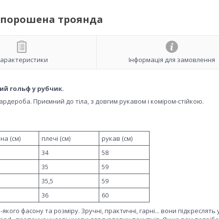
запорошена троянда
арактеристики
Інформація для замовлення
ий гольф у рубчик.
ардероба. Приємний до тіла, з довгим рукавом і коміром-стійкою.
на (см)
плечі (см)
рукав (см)
34
58
35
59
35,5
59
36
60
кого фасону та розміру. Зручні, практичні, гарні... вони підкреслять у