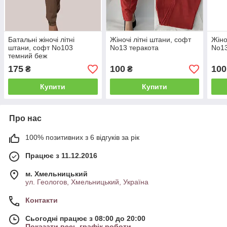
Батальні жіночі літні
Жіночі літні штани, софт
Жіно
штани, софт No103
No13 теракота
No1
темний беж
175
100
100
₴
₴
Купити
Купити
Про нас
100% позитивних з 6 відгуків за рік
Працює з 11.12.2016
м. Хмельницький
ул. Геологов, Хмельницький, Україна
Контакти
Сьогодні працює з 08:00 до 20:00
Показати весь графік роботи