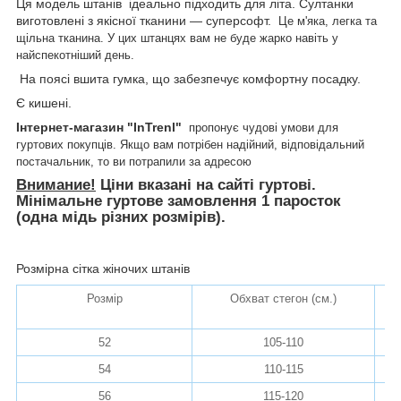
Ця модель штанів ідеально підходить для літа. Султанки
виготовлені з якісної тканини — суперсофт.
Це м'яка, легка та
щільна тканина. У цих штанцях вам не буде жарко навіть у
найспекотніший день.
На поясі вшита гумка, що забезпечує комфортну посадку.
Є кишені.
Інтернет-магазин "InTrenl"
пропонує чудові умови для
гуртових покупців. Якщо вам потрібен надійний, відповідальний
постачальник, то ви потрапили за адресою
Внимание!
Ціни вказані на сайті гуртові.
Мінімальне гуртове замовлення 1 паросток
(одна мідь різних розмірів).
Розмірна сітка жіночих штанів
Розмір
Обхват стегон (см.)
До
52
105-110
54
110-115
56
115-120