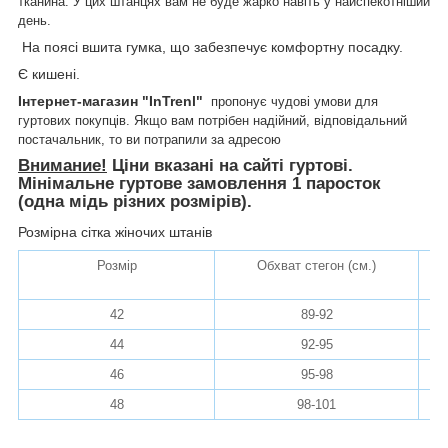
тканина. У цих штанцях вам не буде жарко навіть у найспекотніший
день.
На поясі вшита гумка, що забезпечує комфортну посадку.
Є кишені.
Інтернет-магазин "InTrenl"
пропонує чудові умови для
гуртових покупців. Якщо вам потрібен надійний, відповідальний
постачальник, то ви потрапили за адресою
Внимание!
Ціни вказані на сайті гуртові.
Мінімальне гуртове замовлення 1 паросток
(одна мідь різних розмірів).
Розмірна сітка жіночих штанів
Розмір
Обхват стегон (см.)
До
42
89-92
44
92-95
46
95-98
48
98-101