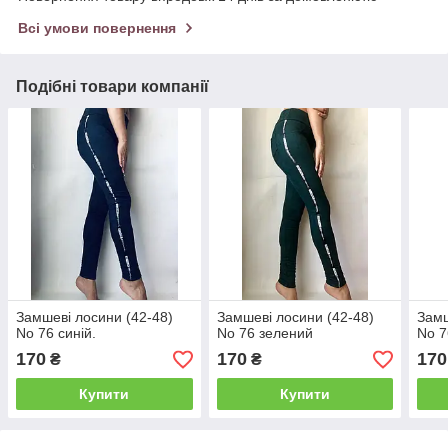
Всі умови повернення
Подібні товари компанії
Замшеві лосини (42-48)
Замшеві лосини (42-48)
Замш
No 76 синій.
No 76 зелений
No 7
170
170
170
₴
₴
Купити
Купити