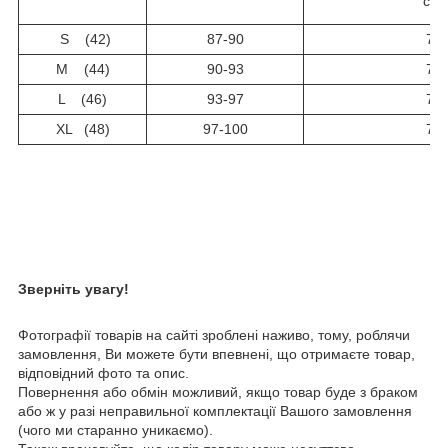
см)
S (42)
87-90
76
M (44)
90-93
76
L (46)
93-97
76
XL (48)
97-100
76
Зверніть увагу!
Фотографії товарів на сайті зроблені наживо, тому, роблячи
замовлення, Ви можете бути впевнені, що отримаєте товар,
відповідний фото та опис.
Повернення або обмін можливий, якщо товар буде з браком
або ж у разі неправильної комплектації Вашого замовлення
(чого ми старанно уникаємо).