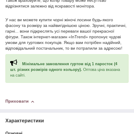
Також враховуйте, що колір товару може несуттєво
відрізнятися залежно від яскравості монітора.
У нас ви можете купити чорні жіночі лосини будь-якого
фасону та розміру за найвигіднішою ціною. Зручні, практичні,
гарні... вони підкреслять усі переваги вашої прекрасної
фігури. Також інтернет-магазин «InTrend» пропонує чудові
умови для гуртових покупців. Якщо вам потрібен надійний,
відповідальний постачальник, то ви потрапили за адресою!
Мінімальне замовлення гуртом від 1 паросток (4
шт. різних розмірів одного кольору).
Оптова ціна вказана
на сайті.
Приховати
Характеристики
Основні