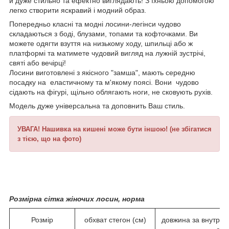
й дуже стильно та ефектно виглядають! З їхньою допомогою
легко створити яскравий і модний образ.
Попередньо класні та модні лосини-легінси чудово
складаються з боді, блузами, топами та кофточками. Ви
можете одягти взуття на низькому ходу, шпильці або ж
платформі та матимете чудовий вигляд на лужній зустрічі,
святі або вечірці!
Лосини виготовлені з якісного "замша", мають середню
посадку на еластичному та м'якому поясі. Вони чудово
сідають на фігурі, щільно облягають ноги, не сковують рухів.
Модель дуже універсальна та доповнить Ваш стиль.
УВАГА! Нашивка на кишені може бути іншою! (не збігатися
з тією, що на фото)
Розмірна сітка жіночих лосин, норма
Розмір
обхват стегон (см)
довжина за внутрішн